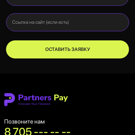
Позвоните нам
8 705 --- -- --
Ссылка на сайт (если есть)
Напишите
hi@partnerspay.co
ОСТАВИТЬ ЗАЯВКУ
Участник
Astana Hub
и
МФЦА
Лицензия Платежной организации
Нациального Банка РК
No. 02-24-196 от 05/23/2024
Оставить заявку